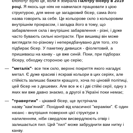
клопоту! Було це, коли я збирала
Палітру бісеру в 2019
році.
Я якось ще ніяк не навчилася працювати з цією
структурою, для мене це загадковий бісер, сама його
назва говорить за себе. Це кольорове скло з кольоровим
внутрішнім прокрасом, і загадка його в тому, що
забарвлення скла і внутрішнє забарвлення - різні, і дуже
часто бувають сильні контрасти. При вишивці він може
виглядати по-різному і непередбачувано для того, хто
підбирає бісер. У пакетику дивишся - фіолетовий, а
пришиваєш на канву - це вже синій. Поки, при підборах
бісеру, обходжу стороною цю серію;
"металік"
- все теж скло, верхнє покриття якого нагадує
метал. Є дуже красиві і яскраві кольори в цих серіях, але
стійкість залишає бажати кращого, хоча по ціновій політиці,
цей бісер не з дешевих. Але все ж є і дві стійкі серії, одну з
яких ми вже давно знаємо, а другої в Україні поки немає;
"травертин"
- цікавий бісер, ще зустрічала
назву "кам'яний". Похідний від класичної "кераміки". Є один
нюанс - внутрішня поверхня цієї структури з
напиленням, ніби свердлом висвердлюють отвір і
залишається пил. Цей "пил" може забруднити вам нитку і
канву.