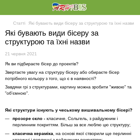
Статті
Які бувають види бісеру за структурою та їхні назви
Які бувають види бісеру за
структурою та їхні назви
21 червня 2021
Як ви підбираєте бісер до проектів?
Звертаєте увагу на структуру бісеру або обираєте бісер
потрібного кольору з того, що є в наявності?
Завдяки грі з структурами, картину можна зробити "живою" та
"об'ємною".
Які структури існують у чеському вишивальному бісері?
прозоре скло -
класичне, Сольгель, з райдужним і
перлинним покриттям. Більш за все люблю цю структуру;
класична кераміка
, на основі якої створили ще перлинні
класичні і перлинні з райдужним покриттям;