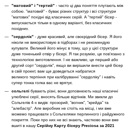
"матовий" і "тертий"
- часто ці два поняття плутають між
собою. "матовий" - буває різних структур і всі структури
"матових" похідні від класичних серій. А "тертий" бісер -
випускається тільки в одному варіанті, без класичних
похідних.
"сердолік"
- дуже красивий, але своєрідний бісер. Я його
ніколи не використовую в підборах і не рекомендую
купувати. Великий його мінус в тому, що у цієї структури
дуже тоненький отвір у бісері. Я так розумію, це пов'язано з
технологією виготовлення. І не важливо, це перший або
другий сорт "сердолік", якщо ви вирішили внести цей бісер
в свій проект, вам ще доведеться набратися
великого терпіння при калібруванні "сердоліку" і навіть
супер тонка голка вас не врятує.
сольгелі
бувають різні, вони доповнюють наші класичні
улюблені серії, вносять більше відтінків. Ми звикли до
Сольгелів 4-х видів: прозорий, "вогник", "крейда" та
"алебастр". Але виробник не стоїть на місці, і ми вже
можемо працювати з Сольгелями перлинного і райдужного
покриття. Поки про них не всі знають, частково вони вже
вшиті в нашу
Серійну Карту бісеру Preciosa за 2021