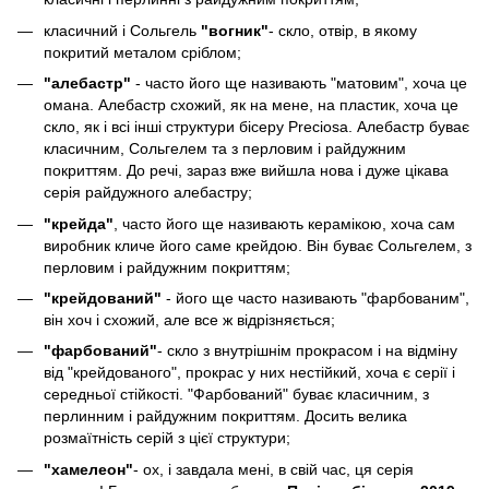
класичний і Сольгель
"вогник"
- скло, отвір, в якому
покритий металом сріблом;
"алебастр"
- часто його ще називають "матовим", хоча це
омана. Алебастр схожий, як на мене, на пластик, хоча це
скло, як і всі інші структури бісеру Preciosa. Алебастр буває
класичним, Сольгелем та з перловим і райдужним
покриттям. До речі, зараз вже вийшла нова і дуже цікава
серія райдужного алебастру;
"крейда"
, часто його ще називають керамікою, хоча сам
виробник кличе його саме крейдою. Він буває Сольгелем, з
перловим і райдужним покриттям;
"крейдований"
- його ще часто називають "фарбованим",
він хоч і схожий, але все ж відрізняється;
"фарбований"
- скло з внутрішнім прокрасом і на відміну
від "крейдованого", прокрас у них нестійкий, хоча є серії і
середньої стійкості. "Фарбований" буває класичним, з
перлинним і райдужним покриттям. Досить велика
розмаїтність серій з цієї структури;
"хамелеон"
- ох, і завдала мені, в свій час, ця серія