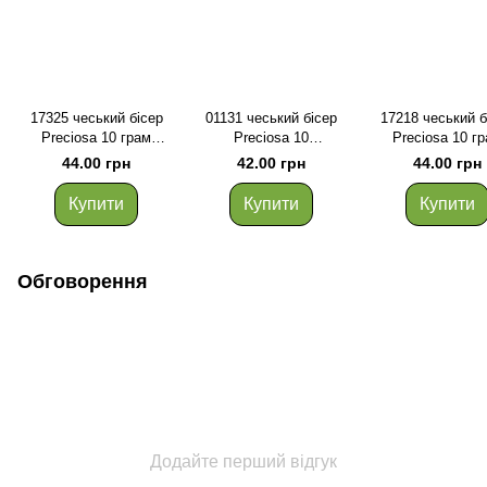
17325 чеський бісер
01131 чеський бісер
17218 чеський б
Preciosa 10 грам
Preciosa 10
Preciosa 10 г
алебастровий бузково-
грам прозорий синьо-
алебастровий кр
44.00 грн
42.00 грн
44.00 грн
рожевий
блакитний
Купити
Купити
Купити
Обговорення
Додайте перший відгук