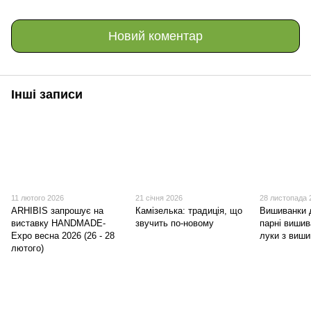
Новий коментар
Інші записи
11 лютого 2026
21 січня 2026
28 листопада 
ARHIBIS запрошує на
Камізелька: традиція, що
Вишиванки дл
виставку HANDMADE-
звучить по-новому
парні вишив
Expo весна 2026 (26 - 28
луки з виш
лютого)