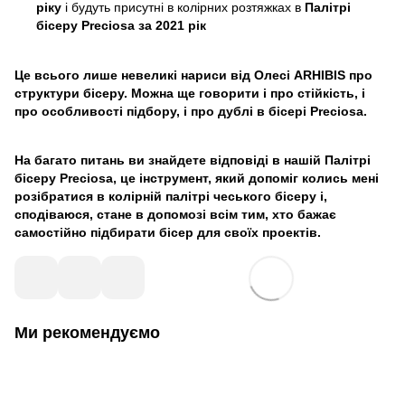
ріку
і будуть присутні в колірних розтяжках в
Палітрі
бісеру Preciosa за 2021 рік
Це всього лише невеликі нариси від Олесі ARHIBIS про
структури бісеру. Можна ще говорити і про стійкість, і
про особливості підбору, і про дублі в бісері Preciosa.
На багато питань ви знайдете відповіді в нашій Палітрі
бісеру Preciosa, це інструмент, який допоміг колись мені
розібратися в колірній палітрі чеського бісеру і,
сподіваюся, стане в допомозі всім тим, хто бажає
самостійно підбирати бісер для своїх проектів.
Ми рекомендуємо