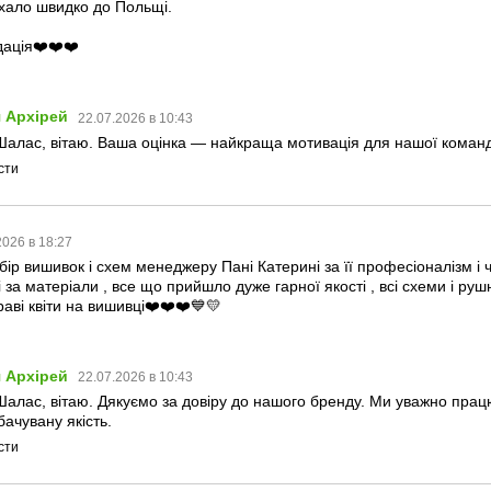
хало швидко до Польщі.
ація❤️❤️❤️
 Архірей
22.07.2026 в 10:43
алас, вітаю. Ваша оцінка — найкраща мотивація для нашої команди.
сти
2026 в 18:27
бір вишивок і схем менеджеру Пані Катерині за її професіоналізм і 
 за матеріали , все що прийшло дуже гарної якості , всі схеми і руш
аві квіти на вишивці❤️❤️❤️💙💛
 Архірей
22.07.2026 в 10:43
Шалас, вітаю. Дякуємо за довіру до нашого бренду. Ми уважно пра
ачувану якість.
сти