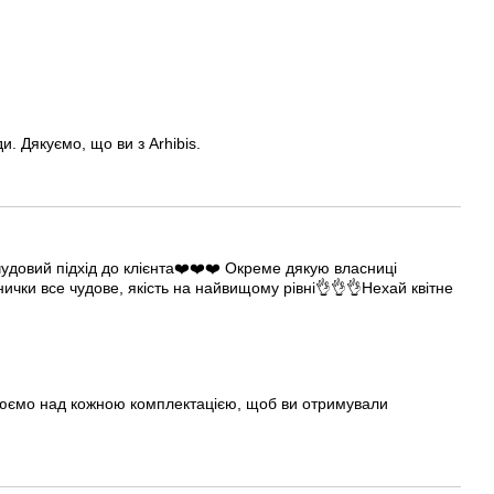
 Дякуємо, що ви з Arhibis.
чудовий підхід до клієнта❤️❤️❤️ Окреме дякую власниці
нички все чудове, якість на найвищому рівні👌👌👌Нехай квітне
цюємо над кожною комплектацією, щоб ви отримували