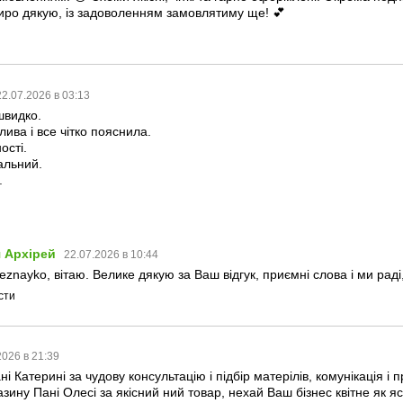
Щиро дякую, із задоволенням замовлятиму ще! 💕
22.07.2026 в 03:13
швидко.
лива і все чітко пояснила.
ості.
альний.
.
 Архірей
22.07.2026 в 10:44
eznayko, вітаю. Велике дякую за Ваш відгук, приємні слова і ми рад
сти
2026 в 21:39
 Катерині за чудову консультацію і підбір матерілів, комунікація і
зину Пані Олесі за якісний ний товар, нехай Ваш бізнес квітне як яс