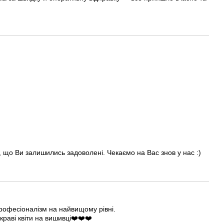
і, що Ви залишились задоволені. Чекаємо на Вас знов у нас :)
 професіоналізм на найвищому рівні.
краві квіти на вишивці❤️❤️❤️