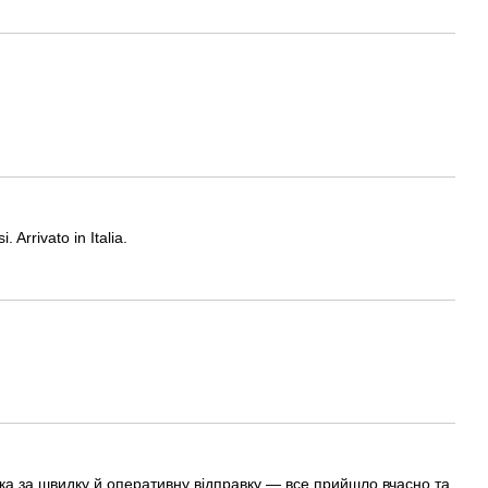
. Arrivato in Italia.
ка за швидку й оперативну відправку — все прийшло вчасно та