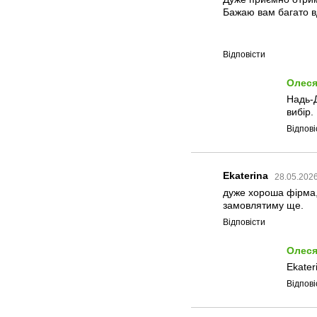
Бажаю вам багато вд
Відповісти
Олеся
Надь-Д
вибір.
Відпові
Ekaterina
28.05.2026
дуже хороша фірма,
замовлятиму ще.
Відповісти
Олеся
Ekater
Відпові