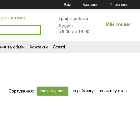
Порівняння
Вхід
Бажання
Графік роботи:
дзвонити вам?
Мій кошик
Щодня
з 9:00 до 18:00
ня та обмін
Контакти
Статті
спочатку нові
по рейтингу
спочатку старі
Сортування: