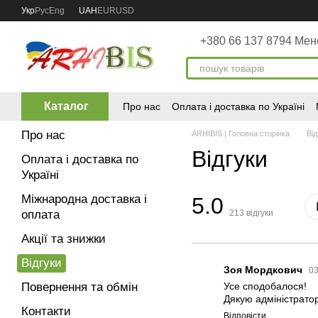
Перейти до основного контенту
Укр
Рус
Eng
UAH
EUR
USD
+380 66 137 8794 Ме
Каталог
Про нас
Оплата і доставка по Україні
Про нас
ARHIBIS | Головна сторінка
Від
Відгуки
Оплата і доставка по
Україні
Міжнародна доставка і
5.0
оплата
213
відгуки
Акції та знижки
Відгуки
Зоя Мордкович
03
Повернення та обмін
Усе сподобалося!
Дякую адміністратор
Контакти
Відповісти