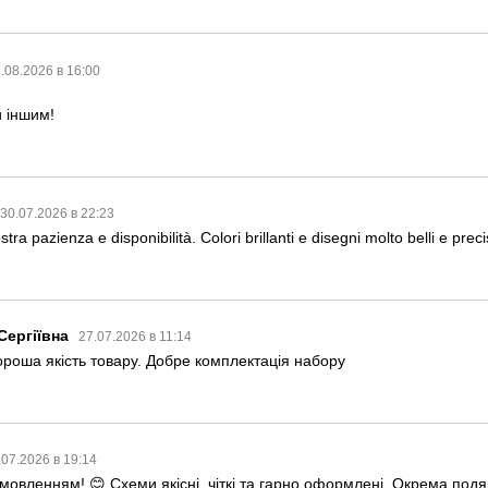
.08.2026 в 16:00
 іншим!
30.07.2026 в 22:23
tra pazienza e disponibilità. Colori brillanti e disegni molto belli e precisi
Сергіївна
27.07.2026 в 11:14
ороша якість товару. Добре комплектація набору
.07.2026 в 19:14
овленням! 😊 Схеми якісні, чіткі та гарно оформлені. Окрема подя