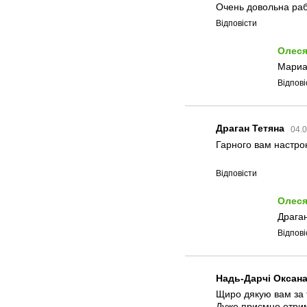
Очень довольна раб
Відповісти
Олеся
Мариан
Відпові
Драган Тетяна
04.0
Гарного вам настрою
Відповісти
Олеся
Драган
Відпові
Надь-Дарчі Оксан
Щиро дякую вам за 
Дуже приємно отрима