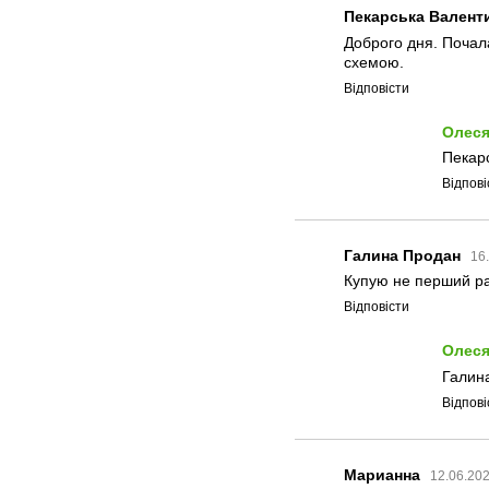
Пекарська Валенти
Доброго дня. Почала
схемою.
Відповісти
Олеся
Пекарс
Відпові
Галина Продан
16
Купую не перший ра
Відповісти
Олеся
Галина
Відпові
Марианна
12.06.202