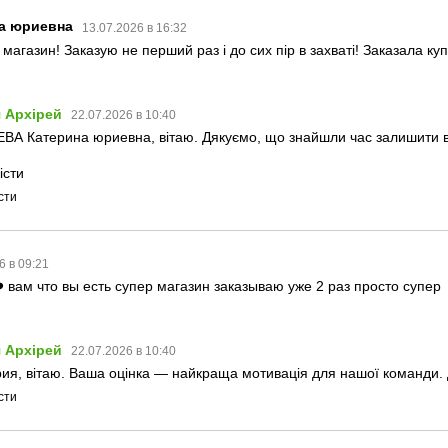
а юриевна
13.07.2026 в 16:32
магазин! Заказую не перший раз і до сих пір в захваті! Заказала куп
 Архірей
22.07.2026 в 10:40
ВА Катерина юриевна, вітаю. Дякуємо, що знайшли час залишити в
істи
сти
6 в 09:21
 вам что вы есть супер магазин заказываю уже 2 раз просто супер
 Архірей
22.07.2026 в 10:40
ия, вітаю. Ваша оцінка — найкраща мотивація для нашої команди. Д
сти