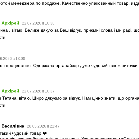
отой менеджера по продаже. Качественно упакованный товар, изде
 Архірей
22.07.2026 в 10:38
на , вітаю. Велике дякую за Ваш відгук, приємні слова і ми раді, щ
сти
6.2026 в 13:00
 і процвітання .Одержала органайзер дуже чудовий також ниточки я
 Архірей
22.07.2026 в 10:37
 Тетяна, вітаю. Щиро дякуємо за відгук. Нам цінно знати, що орган
сти
а Василівна
28.05.2026 в 22:47
такий чудовий товар ❤️
ти річ, яка зроблена якісно і з душею. Усе перевершило мої очіку