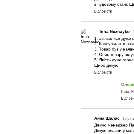
в чудовому стані. 
Відповісти
Inna Neznayko
1. Зв'язалися дуже 
2. Консультанта ввіч
3. Товар був у наявн
4. Опис товару акту
5. Якість дуже гарна
Щиро дякую.
Відповісти
Олеся
Inna N
Відпові
Анна Шалас
18.07.
Дякую менеджер Пані
Дякую власниці мага