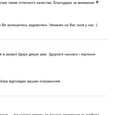
лие также отличного качества. Благодарю за внимание 💐
о Ви залишились задоволені. Чекаємо на Вас знов у нас :)
 в захваті Щиро дякую вам. Здоров'я наснаги і терпіння.
айзер відповідає вашим очікуванням.
вання — від самого товару до вашого ставлення та турботи.