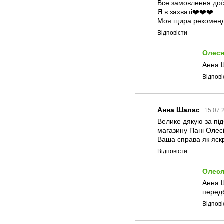
Все замовлення дої
Я в захваті❤️❤️❤️
Моя щира рекоменд
Відповісти
Олеся
Анна Ш
Відпові
Анна Шалас
15.07.
Велике дякую за під
магазину Пані Олесі
Ваша справа як яскр
Відповісти
Олеся
Анна 
передб
Відпові