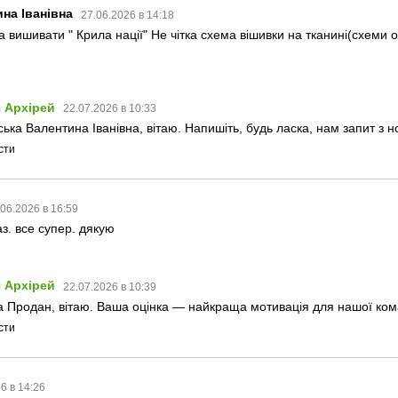
на Іванівна
27.06.2026 в 14:18
 вишивати " Крила нації" Не чітка схема вішивки на тканині(схеми 
 Архірей
22.07.2026 в 10:33
ька Валентина Іванівна, вітаю. Напишіть, будь ласка, нам запит з
сти
.06.2026 в 16:59
з. все супер. дякую
 Архірей
22.07.2026 в 10:39
 Продан, вітаю. Ваша оцінка — найкраща мотивація для нашої коман
сти
6 в 14:26