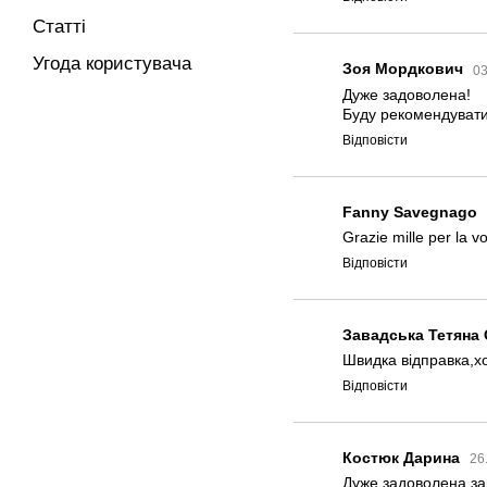
Статті
Угода користувача
Зоя Мордкович
03
Дуже задоволена!
Буду рекомендувати
Відповісти
Fanny Savegnago
Grazie mille per la vos
Відповісти
Завадська Тетяна 
Швидка відправка,х
Відповісти
Костюк Дарина
26
Дуже задоволена зам