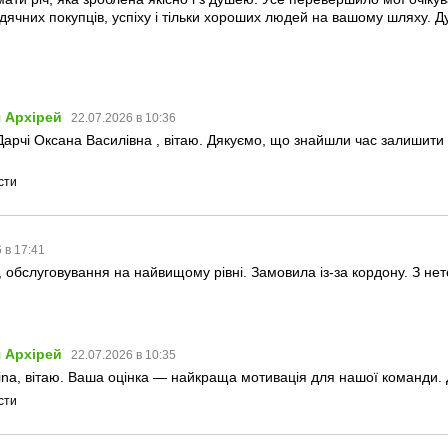
ячних покупців, успіху і тільки хороших людей на вашому шляху. Д
 Архірей
22.07.2026 в 10:36
арчі Оксана Василівна , вітаю. Дякуємо, що знайшли час залишити
сти
 в 17:41
 обслуговування на найвищому рівні. Замовила із-за кордону. З не
 Архірей
22.07.2026 в 10:35
ina, вітаю. Ваша оцінка — найкраща мотивація для нашої команди. Д
сти