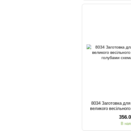
8034 Заготовка дл
великого весільног
гол
356.
В ная