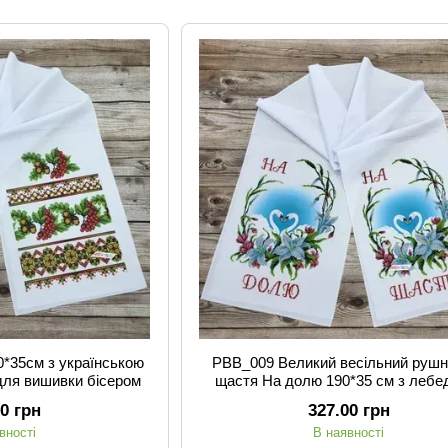
*35см з українською
РВВ_009 Великий весільний рушн
для вишивки бісером
щастя На долю 190*35 см з лебе
схема для вишивки бісером
00 грн
327.00 грн
вності
В наявності