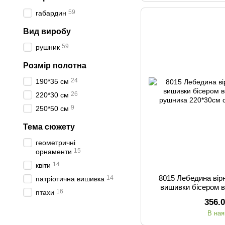
59
габардин
Вид виробу
59
рушник
Розмір полотна
24
190*35 см
26
220*30 см
9
250*50 см
Тема сюжету
геометричні
15
орнаменти
14
квіти
8015 Лебедина вірн
14
патріотична вишивка
вишивки бісером в
16
птахи
рушника
356.
В ная