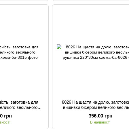
ість, заготовка для
8026 На щастя на долю, заготовк
еликого весільного
вишивки бісером великого весіл
 220*30см
рушника 220*30см
00 грн
356.00 грн
вності
В наявності