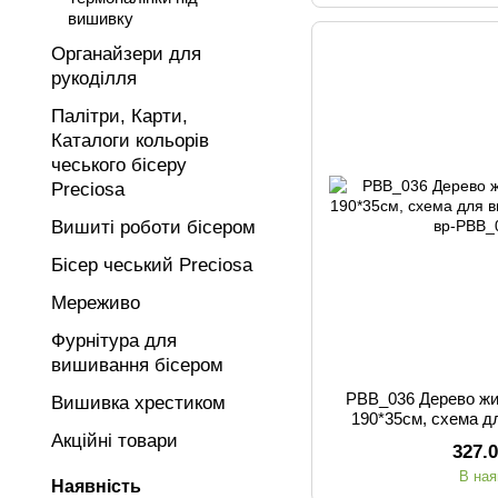
вишивку
Органайзери для
рукоділля
Палітри, Карти,
Каталоги кольорів
чеського бісеру
Preciosa
Вишиті роботи бісером
Бісер чеський Preciosa
Мереживо
Фурнітура для
вишивання бісером
РВВ_036 Дерево жи
Вишивка хрестиком
190*35см, схема д
Акційні товари
327.
В ная
Наявність