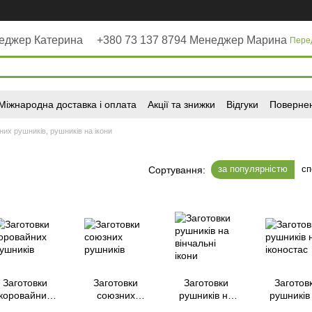
неджер Катерина
+380 73 137 8794 Менеджер Марина
Пере
Міжнародна доставка і оплата
Акції та знижки
Відгуки
Повернен
них рушників, рушників на ікони
за популярністю
сп
Сортування:
Заготовки
Заготовки
Заготовки
Заготов
коровайних
союзних
рушників на
рушників
рушників
рушників
вінчальні ікони
іконост