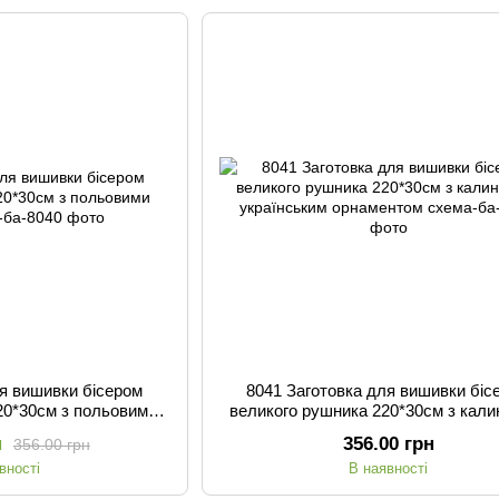
ля вишивки бісером
8041 Заготовка для вишивки біс
20*30см з польовими
великого рушника 220*30см з кали
тами
українським орнаментом
н
356.00 грн
356.00 грн
вності
В наявності