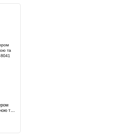
ером
ною та