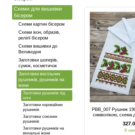
Схеми для вишивки
бісером
Схеми картин бісером
Схеми ікон, образів,
релігії бісером
Схеми вишивки до
Великодня
Заготовки шоперів,
сумок, косметичок
Заготовки весільних
рушників, рушників на
ікони
Заготовки рушників під
ноги
Заготовки коровайних
РВВ_007 Рушник 190
рушників
символікою, схема 
Заготовки союзних
рушників
327.
Заготовки рушників на
В ная
вінчальні ікони