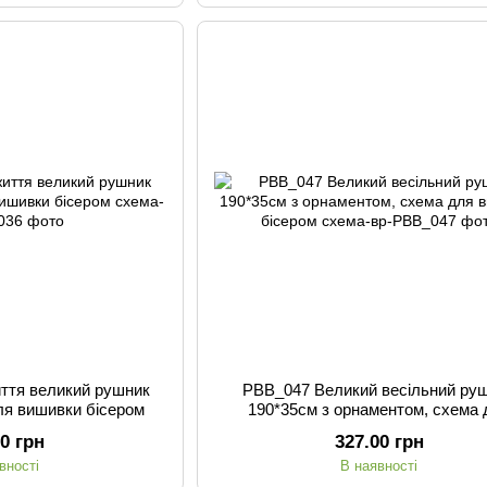
ття великий рушник
РВВ_047 Великий весільний ру
ля вишивки бісером
190*35см з орнаментом, схема 
вишивки бісером
00 грн
327.00 грн
вності
В наявності