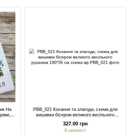
ик На
РВВ_021 Кохання та злагоди, схема для
дями,
вишивки бісером великого весільного
рушника 190*35 см
327.00 грн
В наявності