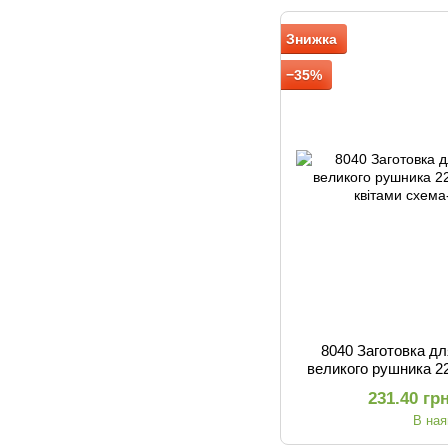
Знижка
−35%
8040 Заготовка д
великого рушника 2
кві
231.40 гр
В ная