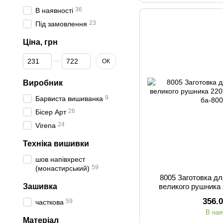
36
В наявності
23
Під замовлення
Ціна, грн
Від Ціна, грн
До Ціна, грн
ОК
Виробник
9
Барвиста вишиванка
26
Бісер Арт
24
Virena
Техніка вишивки
шов напівхрест
59
(монастирський)
8005 Заготовка д
Зашивка
великого рушника 
356.
59
часткова
В ная
Матеріал