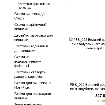
Заготовки рушників на
іконостас
Схеми вишивки до
Спаса
Схеми патріотичної
вишивки
Дерев'яні заготовки для
вишивки
Заготовки годинників
для вишивки
Схеми на
водорозчинному
флізеліні
Заготовки скатертин,
ранерів, серветок
Схеми для вишивки на
РВВ_022 Великий вес
Новий рік
см з голубами, схем
Схеми для прикладної
327.
вишивки
В ная
Термоналіпки під