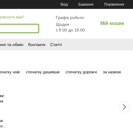
Порівняння
Вхід
Бажання
Графік роботи:
дзвонити вам?
Мій кошик
Щодня
з 9:00 до 18:00
ня та обмін
Контакти
Статті
очатку нові
спочатку дешевше
спочатку дорожчі
за назвою
ки
 на
ас