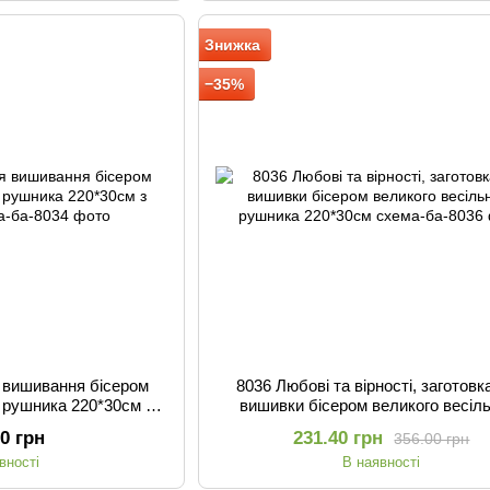
Знижка
−35%
я вишивання бісером
8036 Любові та вірності, заготовк
о рушника 220*30см з
вишивки бісером великого весіл
убами
рушника 220*30см
00 грн
231.40 грн
356.00 грн
вності
В наявності