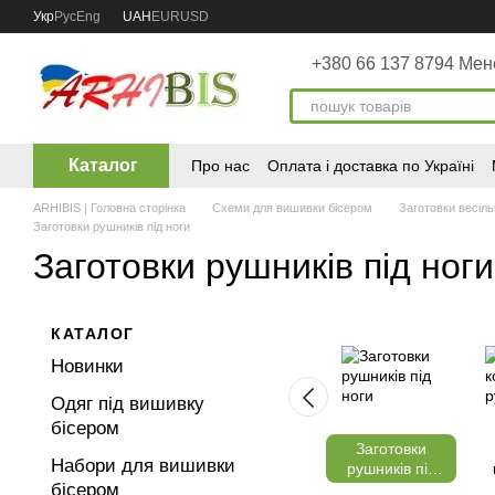
Перейти до основного контенту
Укр
Рус
Eng
UAH
EUR
USD
+380 66 137 8794 Ме
Каталог
Про нас
Оплата і доставка по Україні
ARHIBIS | Головна сторінка
Схеми для вишивки бісером
Заготовки весіль
Заготовки рушників під ноги
Заготовки рушників під ноги
КАТАЛОГ
Новинки
Одяг під вишивку
бісером
Заготовки
Набори для вишивки
рушників під
бісером
ноги