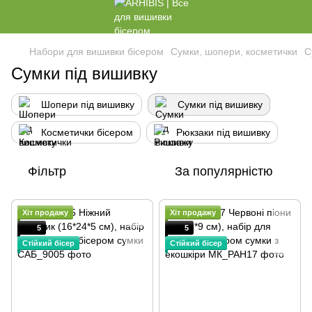
Набори для вишивки бісером
Сумки, шопери, косметички
С
Сумки під вишивку
Шопери під вишивку
Сумки під вишивку
Косметички бісером
Рюкзаки під вишивку
Фільтр
За популярністю
Хіт продажу
Хіт продажу
5
5
Стійкий бісер
Стійкий бісер