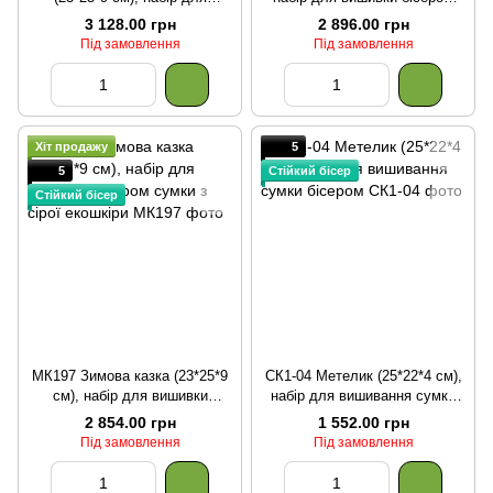
вишивки бісером сумки з
сумки з білої екошкіри
3 128.00 грн
2 896.00 грн
екошкіри
Під замовлення
Під замовлення
Хіт продажу
5
5
Стійкий бісер
Стійкий бісер
МК197 Зимова казка (23*25*9
СК1-04 Метелик (25*22*4 см),
см), набір для вишивки
набір для вишивання сумки
бісером сумки з сірої екошкіри
бісером
2 854.00 грн
1 552.00 грн
Під замовлення
Під замовлення