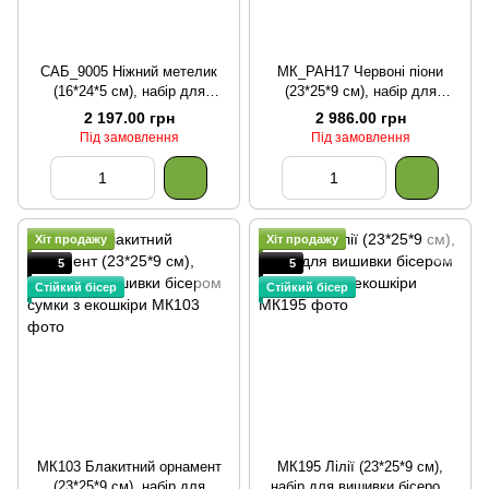
САБ_9005 Ніжний метелик
МК_РАН17 Червоні піони
(16*24*5 см), набір для
(23*25*9 см), набір для
вишивки бісером сумки
вишивки бісером сумки з
2 197.00 грн
2 986.00 грн
екошкіри
Під замовлення
Під замовлення
Хіт продажу
Хіт продажу
5
5
Стійкий бісер
Стійкий бісер
МК103 Блакитний орнамент
МК195 Лілії (23*25*9 см),
(23*25*9 см), набір для
набір для вишивки бісером