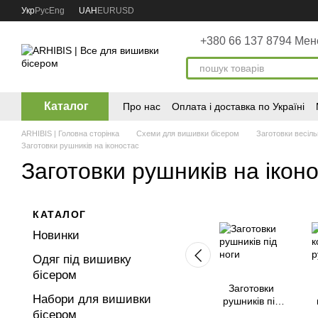
Перейти до основного контенту
Укр
Рус
Eng
UAH
EUR
USD
+380 66 137 8794 Ме
Каталог
Про нас
Оплата і доставка по Україні
ARHIBIS | Головна сторінка
Схеми для вишивки бісером
Заготовки весіль
Заготовки рушників на іконостас
Заготовки рушників на ікон
КАТАЛОГ
Новинки
Одяг під вишивку
бісером
Заготовки
Набори для вишивки
рушників під
бісером
ноги