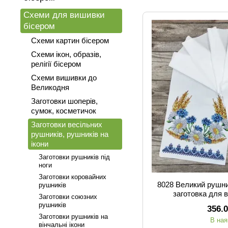
Схеми для вишивки
бісером
Схеми картин бісером
Схеми ікон, образів,
релігії бісером
Схеми вишивки до
Великодня
Заготовки шоперів,
сумок, косметичок
Заготовки весільних
рушників, рушників на
ікони
Заготовки рушників під
ноги
Заготовки коровайних
8028 Великий рушни
рушників
заготовка для 
Заготовки союзних
рушників
356.
Заготовки рушників на
В ная
вінчальні ікони