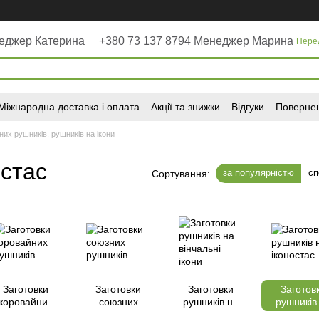
неджер Катерина
+380 73 137 8794 Менеджер Марина
Пере
Міжнародна доставка і оплата
Акції та знижки
Відгуки
Повернен
них рушників, рушників на ікони
остас
за популярністю
сп
Сортування:
Заготовки
Заготовки
Заготовки
Заготов
коровайних
союзних
рушників на
рушників
рушників
рушників
вінчальні ікони
іконост