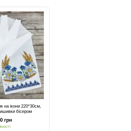
к на ікони 220*30см,
вишивки бісером
00 грн
вності