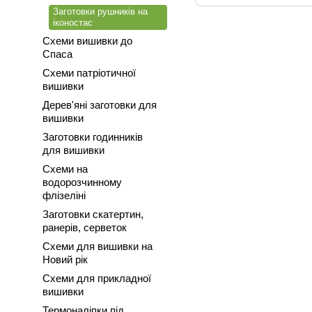
Заготовки рушників на
іконостас
Схеми вишивки до
Спаса
Схеми патріотичної
вишивки
Дерев'яні заготовки для
вишивки
Заготовки годинників
для вишивки
Схеми на
водорозчинному
флізеліні
Заготовки скатертин,
ранерів, серветок
Схеми для вишивки на
Новий рік
Схеми для прикладної
вишивки
Термоналіпки під