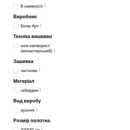
1
В наявності
Виробник
1
Бісер Арт
Техніка вишивки
шов напівхрест
1
(монастирський)
Зашивка
1
часткова
Матеріал
1
габардин
Вид виробу
1
рушник
Розмір полотна
1
220*30 см