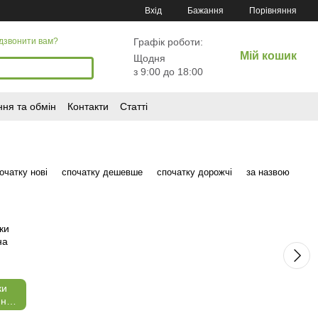
Порівняння
Вхід
Бажання
Графік роботи:
дзвонити вам?
Мій кошик
Щодня
з 9:00 до 18:00
ня та обмін
Контакти
Статті
очатку нові
спочатку дешевше
спочатку дорожчі
за назвою
ки
 на
ас