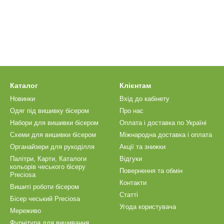
Каталог
Клієнтам
Новинки
Вхід до кабінету
Одяг під вишивку бісером
Про нас
Набори для вишивки бісером
Оплата і доставка по Україні
Схеми для вишивки бісером
Міжнародна доставка і оплата
Органайзери для рукоділля
Акції та знижки
Палітри, Карти, Каталоги
Відгуки
кольорів чеського бісеру
Повернення та обмін
Preciosa
Контакти
Вишиті роботи бісером
Статті
Бісер чеський Preciosa
Угода користувача
Мереживо
Фурнітура для вишивання