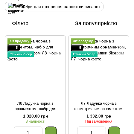
Набори для створення парних вишиванок
Фільтр
За популярністю
Хіт продажу
Хіт продажу
5
5
Стійкий бісер
Стійкий бісер
Л8 Ладунка чорна з
Л7 Ладунка чорна з
орнаментом, набір для
геометричним орнаментом,
вишивки бісером
набір для вишивки бісером
1 320.00 грн
1 332.00 грн
В наявності
Під замовлення