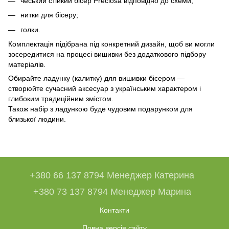
чеський стійкий бісер Preciosa відповідно до схеми;
нитки для бісеру;
голки.
Комплектація підібрана під конкретний дизайн, щоб ви могли
зосередитися на процесі вишивки без додаткового підбору
матеріалів.
Обирайте ладунку (калитку) для вишивки бісером —
створюйте сучасний аксесуар з українським характером і
глибоким традиційним змістом.
Також набір з ладункою буде чудовим подарунком для
близької людини.
+380 66 137 8794 Менеджер Катерина
+380 73 137 8794 Менеджер Марина
Контакти
Повна версія сайту