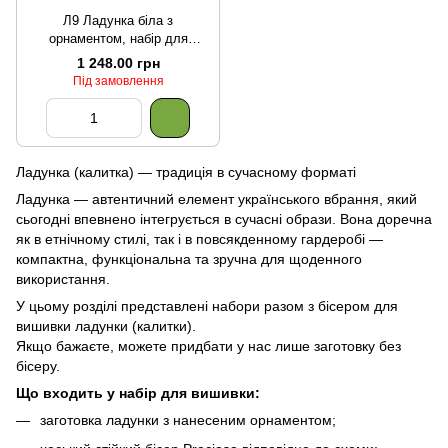
Л9 Ладунка біла з
орнаментом, набір для
вишивки бісером
1 248.00 грн
Під замовлення
Ладунка (калитка) — традиція в сучасному форматі
Ладунка — автентичний елемент українського вбрання, який
сьогодні впевнено інтегрується в сучасні образи. Вона доречна
як в етнічному стилі, так і в повсякденному гардеробі —
компактна, функціональна та зручна для щоденного
використання.
У цьому розділі представлені набори разом з бісером для
вишивки ладунки (калитки).
Якщо бажаєте, можете придбати у нас лише
заготовку без
бісеру.
Що входить у набір для вишивки:
заготовка ладунки з нанесеним орнаментом;