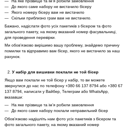
На яке прізвище та ім’я робили замовлення
До якого саме набору не вистачило бісеру
Якого номеру бісеру вам не вистачило
Скільки приблизно грам вам не вистачило.
Бажано, надіслати фото усіх пакетиків з бісером та фото
загального пакету, на якому вказаний номер фасувальниці,
для проведення перевірки.
Ми обов’язково вирішимо вашу проблему, знайдемо причину
помилки та відправимо вам бісер, якого не вистачило за наш
рахунок.
У набір для вишивки поклали не той бісер
Якщо вам поклали не той бісер у набір, то ви можете
звернутися до нас по телефону +380 66 137 8794 або +380 67
137 8794, написати у Вайбер, Телеграм або WhatsApp,
вказавши:
На яке прізвище та ім’я робили замовлення
До якого саме набору поклали неправильний бісер
Обов’язково надішліть нам фото усіх пакетиків з бісером та
фото загального пакету, на якому вказаний номер