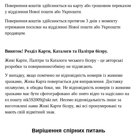
Повернення коштів здійснюється на карту або
грошовим переказом
у відділення
Нової пошти або Укрпошти.
Повернення коштів здійснюється протягом 3 днів з моменту
отримання посилки на відділенні Нової пошти або Укрпошти
продавцем.
Виняток!
Розділ Карти, Каталоги та Палітри бісеру.
Живі Карти, Палітри та Каталоги чеського бісеру - це авторські
розробки та поверненню/обміну не підлягають.
У випадку, якщо помічено не відповідність номерів із живими
зразками, Жива Карта повертається для виправлення. Доставку
оплачуємо, в обидва боки, ми. Не відповідність номерів із живими
зразками має бути сфотографовано або знято відео та надіслано на
ел.пошту nik592009@ukr.net. Несемо відповідальність лише за
виготовлені нами Живі Карти бісеру, які всі пронумеровані та
мають свій відмітний знак.
Вирішення спірних питань