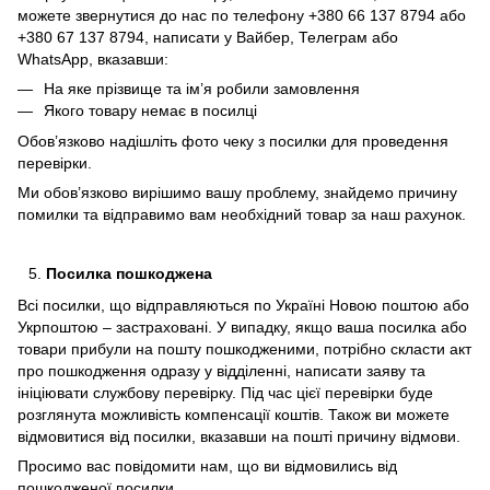
можете звернутися до нас по телефону +380 66 137 8794 або
+380 67 137 8794, написати у Вайбер, Телеграм або
WhatsApp, вказавши:
На яке прізвище та ім’я робили замовлення
Якого товару немає в посилці
Обов’язково надішліть фото чеку з посилки для проведення
перевірки.
Ми обов’язково вирішимо вашу проблему, знайдемо причину
помилки та відправимо вам необхідний товар за наш рахунок.
Посилка пошкоджена
Всі посилки, що відправляються по Україні Новою поштою або
Укрпоштою – застраховані. У випадку, якщо ваша посилка або
товари прибули на пошту пошкодженими, потрібно скласти акт
про пошкодження одразу у відділенні, написати заяву та
ініціювати службову перевірку. Під час цієї перевірки буде
розглянута можливість компенсації коштів. Також ви можете
відмовитися від посилки, вказавши на пошті причину відмови.
Просимо вас повідомити нам, що ви відмовились від
пошкодженої посилки.