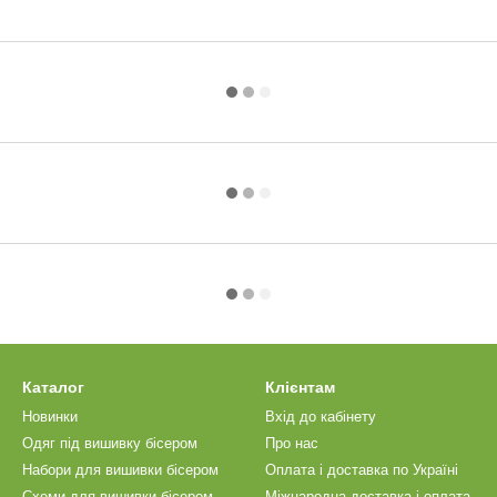
Каталог
Клієнтам
Новинки
Вхід до кабінету
Одяг під вишивку бісером
Про нас
Набори для вишивки бісером
Оплата і доставка по Україні
Схеми для вишивки бісером
Міжнародна доставка і оплата