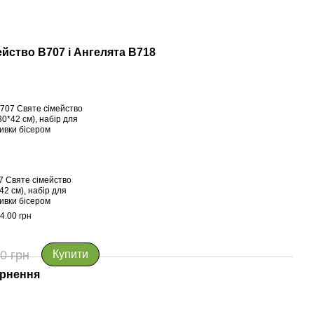
йство В707 і Ангелята В718
7 Святе сімейство
42 см), набір для
ивки бісером
4.00 грн
0 грн
Купити
рнення