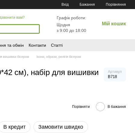
Порівняння
Вхід
Бажання
Графік роботи:
дзвонити вам?
Мій кошик
Щодня
з 9:00 до 18:00
ня та обмін
Контакти
Статті
я вишивки бісером
Ікони, образи, релігія бісером
0*42 см), набір для вишивки
Артикул
В718
Порівняти
В бажання
В кредит
Замовити швидко