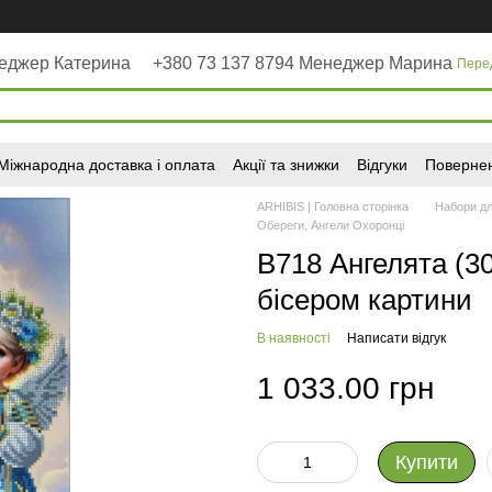
неджер Катерина
+380 73 137 8794 Менеджер Марина
Пере
Міжнародна доставка і оплата
Акції та знижки
Відгуки
Повернен
ARHIBIS | Головна сторінка
Набори дл
Обереги, Ангели Охоронці
В718 Ангелята (3
бісером картини
В наявності
Написати відгук
1 033.00 грн
Купити