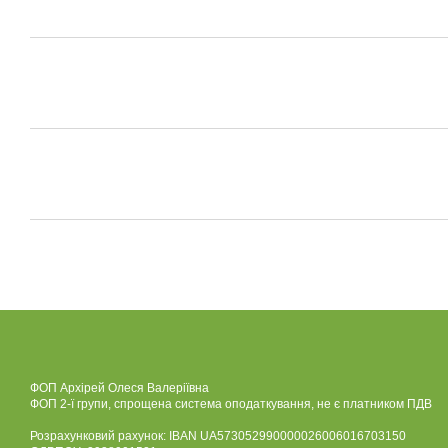
ФОП Архірей Олеся Валеріївна
ФОП 2-ї групи, спрощена система оподаткування, не є платником ПДВ
Розрахунковий рахунок: IBAN UA573052990000026006016703150