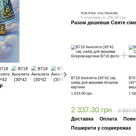
ПОКУПКА ЧАСТИНАМИ
5 платежів по 206.60 грн
Разом дешевше Святе сіме
В718 Ангелята (30*42 см),
В70
набір для вишивки бісером
(30*
ар
картини
виш
1 033.00 грн
1 56
2 337.30 грн
2 597.0
Доставка
Оплата
Пове
Поширити у соцмережах