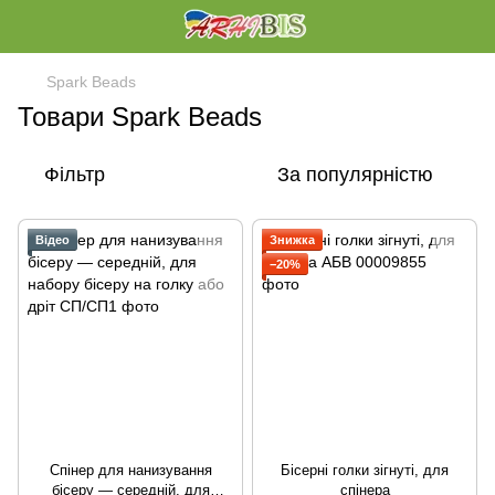
Spark Beads
Товари Spark Beads
Фільтр
За популярністю
Відео
Знижка
−20%
Спінер для нанизування
Бісерні голки зігнуті, для
бісеру — середній, для
спінера