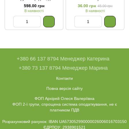
набору бісеру на голку або
598.00 грн
36.00 грн
45.00 грн
дріт
В наявності
В наявності
+380 66 137 8794 Менеджер Катерина
+380 73 137 8794 Менеджер Марина
Контакти
Повна версія сайту
ФОП Архірей Олеся Валеріївна
ФОП 2-ї групи, спрощена система оподаткування, не є
платником ПДВ
Розрахунковий рахунок: IBAN UA573052990000026006016703150
ЄДРПОУ: 2938901521