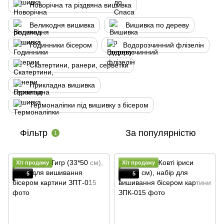
Новорічна та різдвяна вишивка
Великодня вишивка
Вишивка по дереву
Годинники бісером
Водорозчинний флізелін
Скатертини, ранери, серветки
Прикладна вишивка
Термоналіпки під вишивку з бісером
Фільтр
За популярністю
1
Хіт продажу
Хіт продажу
5
5