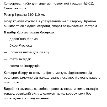
Кольорова, набір для вишивки новорічної іграшки НД-011
Святкова зоря
Розмір іграшки 110*110 мм.
Бісер комплектується з урахуванням на 1 сторону. Іграшка
вишивається з однієї сторони, зворот закривається фетром.
В набір для вишивки бісером:
дерев`яна форма
бісер Preciosa
голка та нитка для бісеру
фетр та підвіс
схема та інструкція
Кольори бісеру та схем на фото можуть відрізнятися від
реальних залежно від налаштувань яскравості екрану вашого
пристрою.
Виробник залишає за собою право змінювати комплектацію
товару, зовнішній вигляд елементів, кольорову гаму без
попереднього повідомлення.