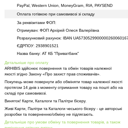
PayPal, Western Union, MoneyGram, RIA, PAYSEND
Оплата готівкою при самовивозі зі складу
За реквізитами ФОП:
Отримувач: ФОП Архірей Олеся Валеріївна
Розрахунковий рахунок: IBAN UA573052990000026006016
ЄДРПОУ: 2938901521
Назва банку: АТ КБ "Приватбанк"
Детальніше про оплату
ARHIBIS здійснює повернення та обмін товарів належної
якості згідно Закону «Про захист прав споживачів».
Покупець може повернути або обміняти товар належної якості
протягом 14 днів з моменту отримання товару на пошті або на
складі при самовивозі.
Виняток! Карти, Каталоги та Палітри бісеру.
Живі Карти, Палітри та Каталоги чеського бісеру - це авторські
розробки та поверненню/обміну не підлягають.
Детальніше про умови обміну та повернення товарів, а також
вирішення спірних питань