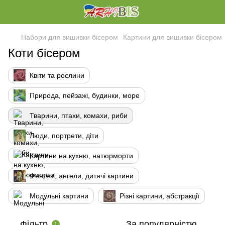
Набори для вишивки бісером
Картини для вишивки бісером
Коти бісером
Квіти та рослини
Природа, пейзажі, будинки, море
Тварини, птахи, комахи, риби
Люди, портрети, діти
Картини на кухню, натюрморти
Фентезі, ангели, дитячі картини
Модульні картини
Різні картини, абстракції
Фільтр
За популярністю
1