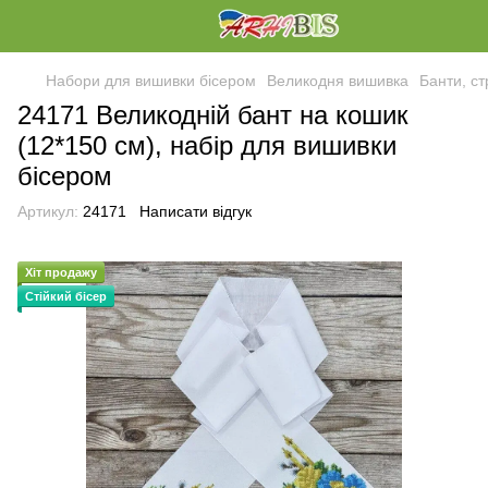
Набори для вишивки бісером
Великодня вишивка
Банти, ст
24171 Великодній бант на кошик
(12*150 см), набір для вишивки
бісером
Артикул:
24171
Написати відгук
Хіт продажу
Стійкий бісер