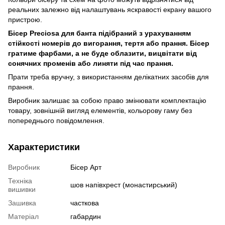
реальних залежно від налаштувань яскравості екрану вашого
пристрою.
Бісер Preciosa для банта підібраний з урахуванням
стійкості номерів до вигорання, тертя або прання. Бісер
гратиме фарбами, а не буде облазити, вицвітати від
сонячних променів або линяти під час прання.
Прати треба вручну, з використанням делікатних засобів для
прання.
Виробник залишає за собою право змінювати комплектацію
товару, зовнішній вигляд елементів, кольорову гаму без
попереднього повідомлення.
Характеристики
Виробник
Бісер Арт
Техніка
шов напівхрест (монастирський)
вишивки
Зашивка
часткова
Матеріал
габардин