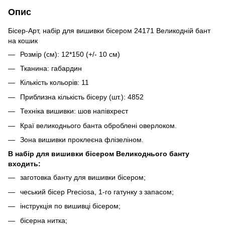
Опис
Бісер-Арт, набір для вишивки бісером 24171 Великодній бант
на кошик
Розмір (см): 12*150 (+/- 10 см)
Тканина: габардин
Кількість кольорів: 11
Приблизна кількість бісеру (шт.): 4852
Техніка вишивки: шов напівхрест
Краї великоднього банта оброблені оверлоком.
Зона вишивки проклеєна флізеліном.
В набір для вишивки бісером Великоднього банту
входить:
заготовка банту для вишивки бісером;
чеський бісер Preciosa, 1-го гатунку з запасом;
інструкція по вишивці бісером;
бісерна нитка;