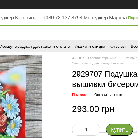
неджер Катерина
+380 73 137 8794 Менеджер Марина
Пере
Международная доставка и оплата
Акции и скидки
Отзывы
Воз
ARHIBIS | Главная страница
Схемы д
Заготовки подушек под вышивку
2929707 Подушка 
вышивки бисеро
Под заказ
Оставить отзыв
293.00 грн
Купить