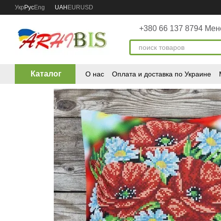
Перейти к основному контенту
Укр
Рус
Eng
UAH
EUR
USD
+380 66 137 8794 Ме
Каталог
О нас
Оплата и доставка по Украине