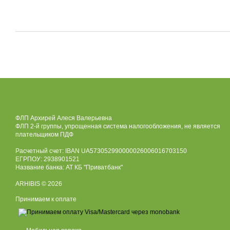
ФЛП Архирей Алеся Валерьевна
ФЛП 2-й группы, упрощенная система налогообложения, не является
плательщиком ПДФ
Расчетный счет: IBAN UA573052990000026006016703150
ЕГРПОУ: 2938901521
Название банка: АТ КБ "Приватбанк"
ARHIBIS © 2026
Принимаем к оплате