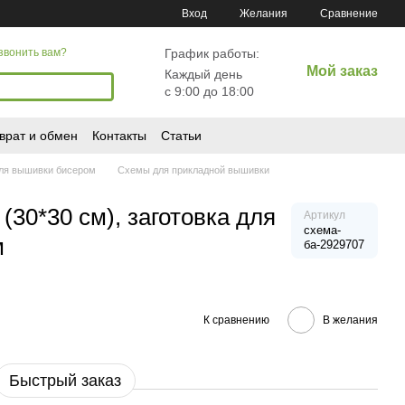
Сравнение
Вход
Желания
График работы:
звонить вам?
Мой заказ
Каждый день
с 9:00 до 18:00
врат и обмен
Контакты
Статьи
ля вышивки бисером
Схемы для прикладной вышивки
(30*30 см), заготовка для
Артикул
схема-
м
ба-2929707
К сравнению
В желания
Быстрый заказ