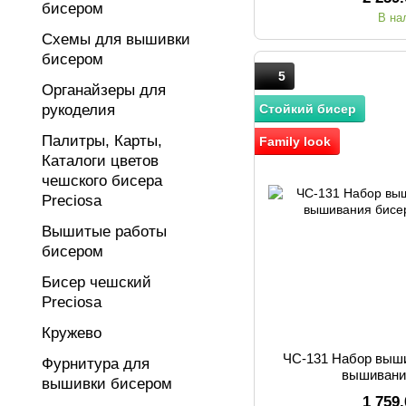
бисером
В на
Схемы для вышивки
бисером
5
Органайзеры для
рукоделия
Стойкий бисер
Палитры, Карты,
Family look
Каталоги цветов
чешского бисера
Preciosa
Вышитые работы
бисером
Бисер чешский
Preciosa
Кружево
ЧС-131 Набор выш
Фурнитура для
вышивани
вышивки бисером
1 759