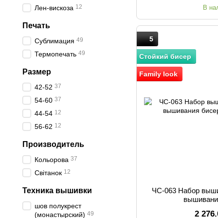
12
Лен-вискоза
В на
Печать
5
49
Сублимация
49
Термопечать
Стойкий бисер
Размер
Family look
37
42-52
37
54-60
12
44-54
12
56-62
Производитель
37
Кольорова
12
Світанок
Техника вышивки
ЧС-063 Набор выш
вышивани
шов полукрест
2 276
49
(монастырский)