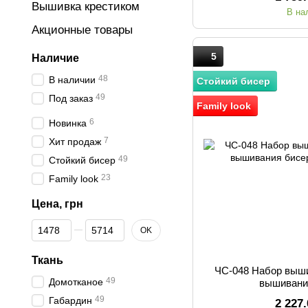
Вышивка крестиком
В на
Акционные товары
5
Наличие
48
В наличии
Стойкий бисер
49
Под заказ
Family look
6
Новинка
7
Хит продаж
49
Стойкий бисер
23
Family look
Цена, грн
От Цена, грн
До Цена, грн
OK
Ткань
ЧС-048 Набор выш
49
Домотканое
вышивани
49
Габардин
2 227