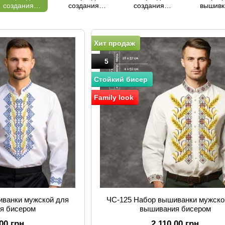
создания
создания
создания
вышивк
мужских
вышиванок
вышиванок
женски
вышиванок
для девочек
для мальчиков
платье
Хит продаж
5
Стойкий бисер
Family look
иванки мужской для
ЧС-125 Набор вышиванки мужско
я бисером
вышивания бисером
.00 грн
2 110.00 грн