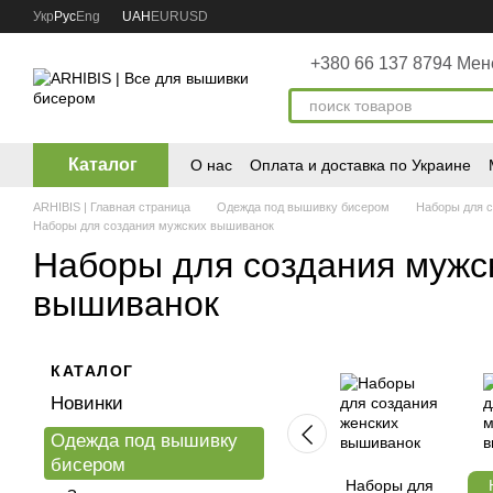
Перейти к основному контенту
Укр
Рус
Eng
UAH
EUR
USD
+380 66 137 8794 Ме
Каталог
О нас
Оплата и доставка по Украине
Пользовательское соглашение
ARHIBIS | Главная страница
Одежда под вышивку бисером
Наборы для 
Наборы для создания мужских вышиванок
Наборы для создания мужс
вышиванок
КАТАЛОГ
Новинки
Одежда под вышивку
бисером
Наборы для