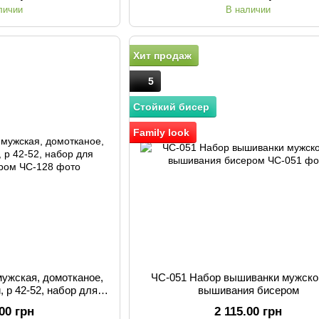
личии
В наличии
Хит продаж
5
Стойкий бисер
Family look
ужская, домотканое,
ЧС-051 Набор вышиванки мужско
 р 42-52, набор для
вышивания бисером
я бисером
.00 грн
2 115.00 грн