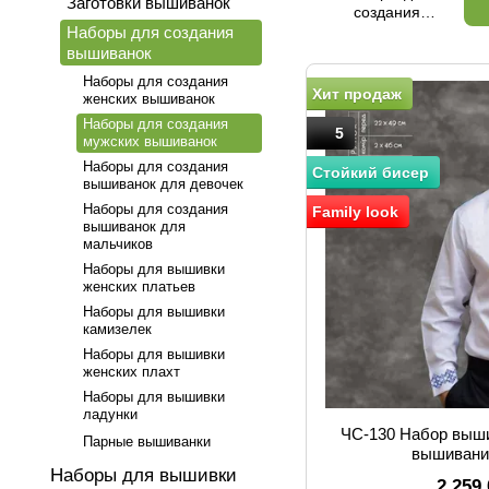
Заготовки вышиванок
создания
Наборы для создания
женских
вышиванок
вышиванок
Наборы для создания
Хит продаж
женских вышиванок
Наборы для создания
5
мужских вышиванок
Наборы для создания
Стойкий бисер
вышиванок для девочек
Наборы для создания
Family look
вышиванок для
мальчиков
Наборы для вышивки
женских платьев
Наборы для вышивки
камизелек
Наборы для вышивки
женских плахт
Наборы для вышивки
ладунки
ЧС-130 Набор выш
Парные вышиванки
вышивани
Наборы для вышивки
2 259