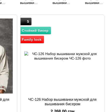
и
вышивки
вышивки
вышивки
х
камизелек
женских плахт
ладунки
в
5
Стойкий бисер
Family look
й для
ЧС-126 Набор вышиванки мужской для
вышивания бисером
2 268.00 грн