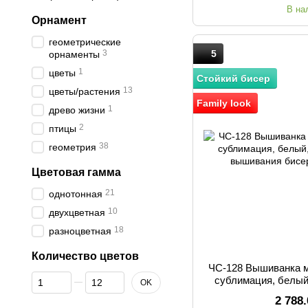
В на
Орнамент
геометрические
3
5
орнаменты
1
цветы
Стойкий бисер
13
цветы/растения
Family look
1
древо жизни
2
птицы
38
геометрия
Цветовая гамма
21
однотонная
10
двухцветная
18
разноцветная
Количество цветов
ЧС-128 Вышиванка м
От Количество цветов
До Количество цветов
сублимация, белый,
OK
вышивани
2 788