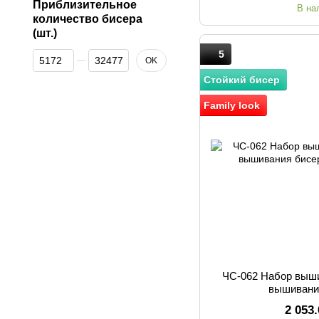
Приблизительное
В на
количество бисера
(шт.)
5
От Приблизительное количество бисера (шт.)
До Приблизительное количество бисера (шт.)
OK
Стойкий бисер
Family look
ЧС-062 Набор выш
вышивани
2 053