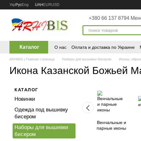
Перейти к основному контенту
Укр
Рус
Eng
UAH
EUR
USD
+380 66 137 8794 Ме
Каталог
О нас
Оплата и доставка по Украине
ARHIBIS | Главная страница
Наборы для вышивки бисером
Иконы, образ
Икона Казанской Божьей М
КАТАЛОГ
Новинки
Одежда под вышивку
бисером
Венчальные и
Наборы для вышивки
парные иконы
бисером