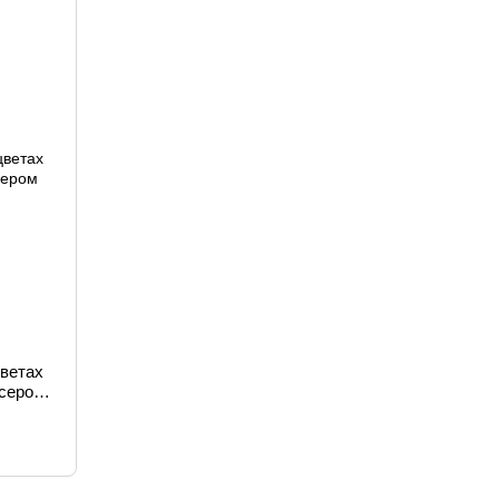
цветах
исером