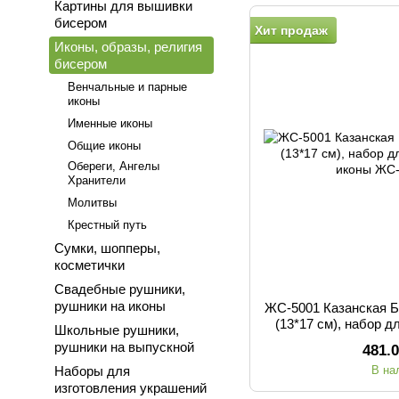
Картины для вышивки
бисером
Хит продаж
Иконы, образы, религия
бисером
Венчальные и парные
иконы
Именные иконы
Общие иконы
Обереги, Ангелы
Хранители
Молитвы
Крестный путь
Сумки, шопперы,
косметички
Свадебные рушники,
рушники на иконы
ЖС-5001 Казанская 
(13*17 см), набор 
Школьные рушники,
ик
рушники на выпускной
481.
Наборы для
В на
изготовления украшений