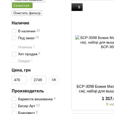
Казанская
5
Очистить фильтр
Наличие
22
В наличии
13
Под заказ
0
Новинка
5
Хит продаж
0
Скидка
Цена, грн
От Цена, грн
До Цена, грн
OK
БСР-3098 Божия Мат
Производитель
см), набор для вы
1 317
4
Барвиста вишиванка
В на
13
Бисер Арт
9
Благовест