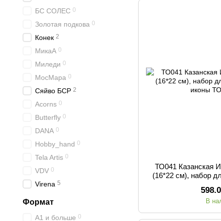
0
БС СОЛЕС
0
Золотая подкова
2
Конек
0
МикаА
0
Миледи
0
МосМара
2
Сяйво БСР
0
Acorns
0
Butterfly
0
DANA
0
Hobby_hand
0
Tela Artis
ТО041 Казанская 
0
VDV
(16*22 см), набор 
5
Virena
ик
598.
В на
Формат
0
А1 и больше