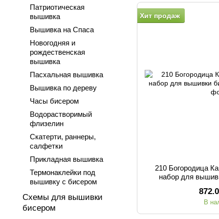
Патриотическая
Хит продаж
вышивка
Вышивка на Спаса
Новогодняя и
рождественская
вышивка
Пасхальная вышивка
Вышивка по дереву
Часы бисером
Водорастворимый
флизелин
Скатерти, раннеры,
салфетки
Прикладная вышивка
210 Богородица Ка
Термонаклейки под
набор для вышив
вышивку с бисером
872.
Схемы для вышивки
В на
бисером