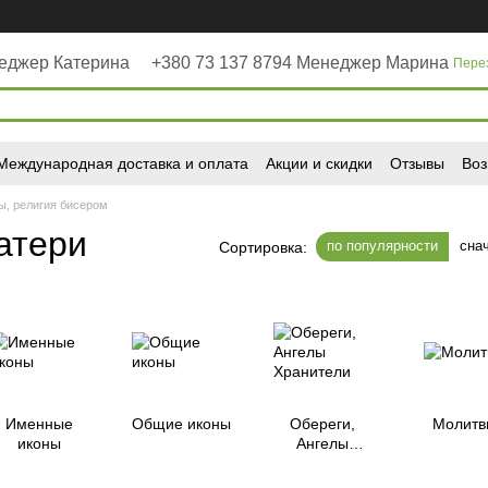
неджер Катерина
+380 73 137 8794 Менеджер Марина
Пере
Международная доставка и оплата
Акции и скидки
Отзывы
Воз
ы, религия бисером
атери
по популярности
сна
Сортировка:
Именные
Общие иконы
Обереги,
Молитв
иконы
Ангелы
Хранители