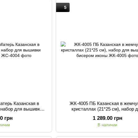
5
атерь Казанская в
ЖК-4005 ПБ Казанская в жемчу
, набор для вышивки
кристаллах (21*25 см), набор 
м иконы
вышивания бисером иконы
00 грн
1 289.00 грн
личии
В наличии