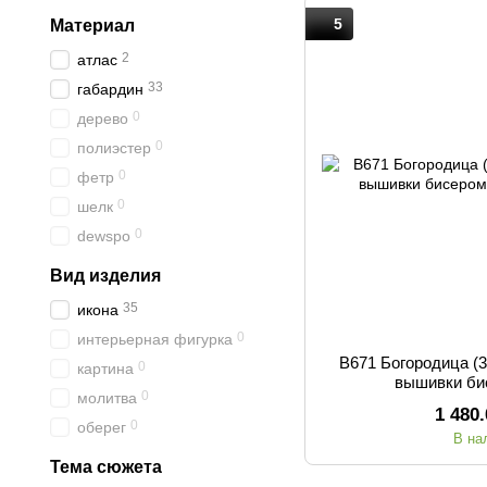
5
Материал
2
атлас
33
габардин
0
дерево
0
полиэстер
0
фетр
0
шелк
0
dewspo
Вид изделия
35
икона
0
интерьерная фигурка
В671 Богородица (3
0
картина
вышивки би
0
молитва
1 480
0
оберег
В на
Тема сюжета