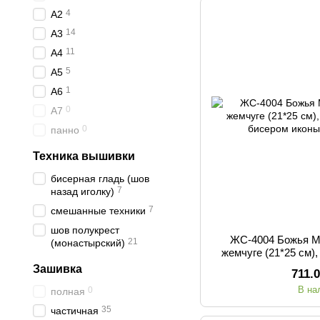
4
А2
14
А3
11
А4
5
А5
1
А6
0
А7
0
панно
Техника вышивки
бисерная гладь (шов
7
назад иголку)
7
смешанные техники
шов полукрест
ЖС-4004 Божья М
21
(монастырский)
жемчуге (21*25 см)
бисеро
Зашивка
711.
В на
0
полная
35
частичная