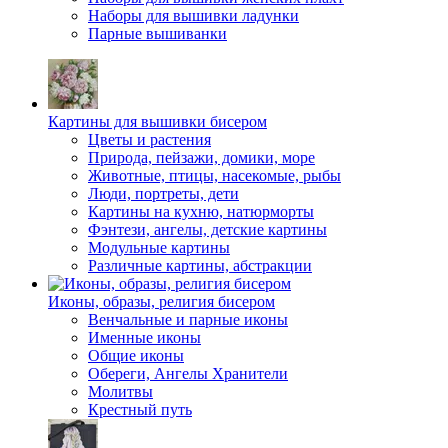
Наборы для вышивки ладунки
Парные вышиванки
Картины для вышивки бисером
Цветы и растения
Природа, пейзажи, домики, море
Животные, птицы, насекомые, рыбы
Люди, портреты, дети
Картины на кухню, натюрморты
Фэнтези, ангелы, детские картины
Модульные картины
Различные картины, абстракции
Иконы, образы, религия бисером
Венчальные и парные иконы
Именные иконы
Общие иконы
Обереги, Ангелы Хранители
Молитвы
Крестный путь