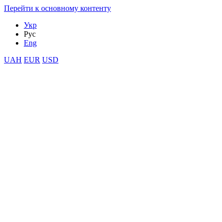
Перейти к основному контенту
Укр
Рус
Eng
UAH
EUR
USD