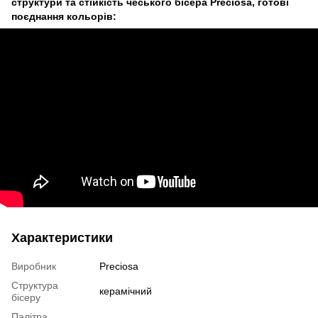
структури та стійкість чеського бісера Preciosa, готові
поєднання кольорів:
Характеристики
Виробник
Preciosa
Структура
керамічний
бісеру
Палітра