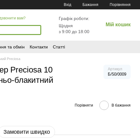
Порівняння
Вхід
Бажання
Графік роботи:
дзвонити вам?
Мій кошик
Щодня
з 9:00 до 18:00
ня та обмін
Контакти
Статті
ький Preciosa
ер Preciosa 10
Артикул
Б/50/0009
ньо-блакитний
Порівняти
В бажання
Замовити швидко