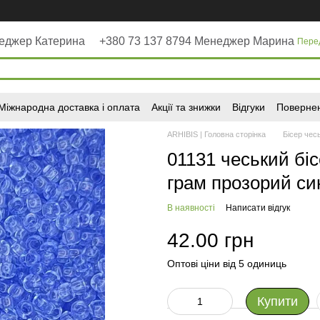
неджер Катерина
+380 73 137 8794 Менеджер Марина
Пере
Міжнародна доставка і оплата
Акції та знижки
Відгуки
Повернен
ARHIBIS | Головна сторінка
Бісер чес
01131 чеський біс
грам прозорий си
В наявності
Написати відгук
42.00 грн
Оптові ціни від 5 одиниць
Купити