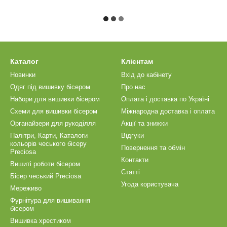
Каталог
Клієнтам
Новинки
Вхід до кабінету
Одяг під вишивку бісером
Про нас
Набори для вишивки бісером
Оплата і доставка по Україні
Схеми для вишивки бісером
Міжнародна доставка і оплата
Органайзери для рукоділля
Акції та знижки
Палітри, Карти, Каталоги
Відгуки
кольорів чеського бісеру
Повернення та обмін
Preciosa
Контакти
Вишиті роботи бісером
Статті
Бісер чеський Preciosa
Угода користувача
Мереживо
Фурнітура для вишивання
бісером
Вишивка хрестиком