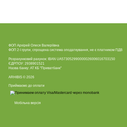
ФОП Архірей Олеся Валеріївна
ФОП 2-ї групи, спрощена система оподаткування, не є платником ПДВ
Розрахунковий рахунок: IBAN UA573052990000026006016703150
ЄДРПОУ: 2938901521
Назва банку: АТ КБ "Приватбанк"
ARHIBIS © 2026
Приймаємо до оплати
Мобільна версія