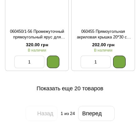
060450/1-56 Промежуточный
060455 Прямоугольная
прямоугольный ярус для
акриловая крышка 20*30 см
органайзера с нумерацией
для органайзера или
320.00 грн
202.00 грн
ячеек от 1 до 56
дополнительного яруса
В наличии
В наличии
Показать еще 20 товаров
Назад
Вперед
1
из 24