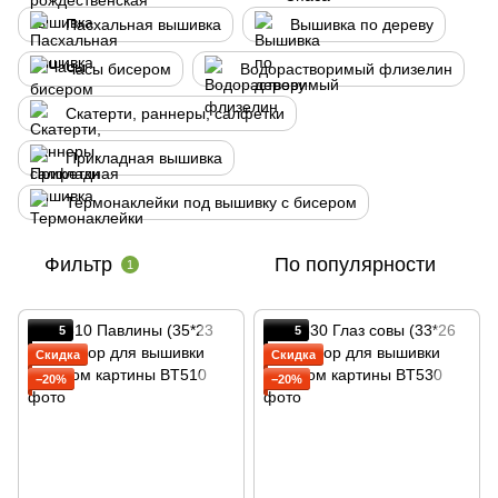
Пасхальная вышивка
Вышивка по дереву
Часы бисером
Водорастворимый флизелин
Скатерти, раннеры, салфетки
Прикладная вышивка
Термонаклейки под вышивку с бисером
Фильтр
По популярности
1
5
5
Скидка
Скидка
−20%
−20%