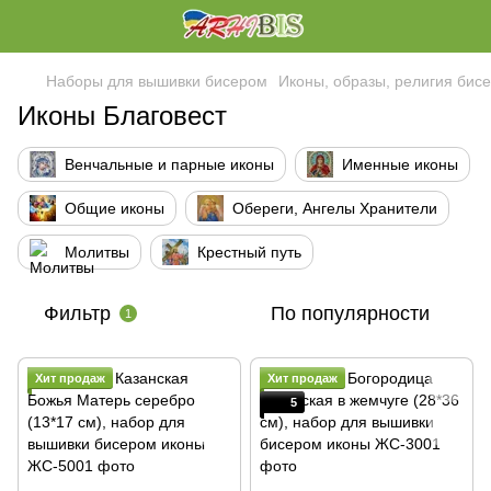
Наборы для вышивки бисером
Иконы, образы, религия бис
Иконы Благовест
Венчальные и парные иконы
Именные иконы
Общие иконы
Обереги, Ангелы Хранители
Молитвы
Крестный путь
Фильтр
По популярности
1
Хит продаж
Хит продаж
5