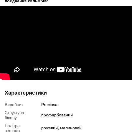
поєднання кольорів:
Характеристики
Виробник
Preciosa
Структура
профарбований
бісеру
Палітра
рожевий, малиновий
відтінків