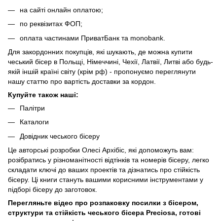
на сайті онлайн оплатою;
по реквізитах ФОП;
оплата частинами ПриватБанк та monobank.
Для закордонних покупців, які шукають, де можна купити
чеський бісер в Польщі, Німеччині, Чехії, Латвії, Литві або будь-
якій іншій країні світу (крім рф) - пропонуємо переглянути
нашу
статтю про вартість доставки за кордон
.
Купуйте також наші:
Палітри
Каталоги
Довідник чеського бісеру
Це авторські розробки Олесі Архібіс, які допоможуть вам:
розібратись у різноманітності відтінків та номерів бісеру, легко
складати ключі до ваших проектів та дізнатись про стійкість
бісеру. Ці книги стануть вашими корисними інструментами у
підборі бісеру до заготовок.
Перегляньте відео про розпаковку посилки з бісером,
структури та стійкість чеського бісера Preciosa, готові