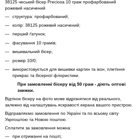
38125 чеський бісер Preciosa 10 грам профарбований
рожевий насичений
структура: профарбований;
колір: 38125 рожевий насичений;
перший ґатунок;
фасування 10 грамів;
вишивальний бісер;
розмір 10/0;
використовується для вишивки картин та ікон, плетіння
прикрас та бісерної флористики.
При замовленні бісеру від 50 грам - діють оптові
знижки.
Відтінок бісеру на фото може відрізнятися від реального,
залежно від налаштувань яскравості екрана вашого пристрою.
Відправляємо замовлення по Україні та по всьому світу
Укрпоштою та Новою поштою.
Сплатити за замовлення можна:
при отриманні на пошті;