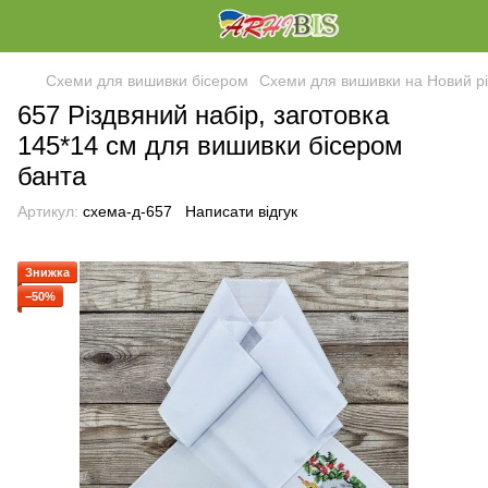
Схеми для вишивки бісером
Схеми для вишивки на Новий рі
657 Різдвяний набір, заготовка
145*14 см для вишивки бісером
банта
Артикул:
схема-д-657
Написати відгук
Знижка
−50%