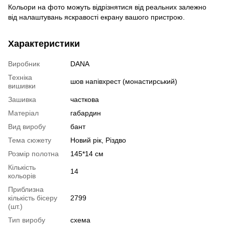
Кольори на фото можуть відрізнятися від реальних залежно
від налаштувань яскравості екрану вашого пристрою.
Характеристики
Виробник
DANA
Техніка
шов напівхрест (монастирський)
вишивки
Зашивка
часткова
Матеріал
габардин
Вид виробу
бант
Тема сюжету
Новий рік, Різдво
Розмір полотна
145*14 см
Кількість
14
кольорів
Приблизна
кількість бісеру
2799
(шт.)
Тип виробу
схема