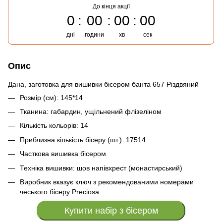
До кінця акції
0
00
00
00
дні
години
хв
сек
Опис
Дана, заготовка для вишивки бісером банта 657 Різдвяний
Розмір (см): 145*14
Тканина: габардин, ущільнений флізеліном
Кількість кольорів: 14
Приблизна кількість бісеру (шт.): 17514
Часткова вишивка бісером
Техніка вишивки: шов напівхрест (монастирський)
Виробник вказує ключ з рекомендованими номерами
чеського бісеру Preciosa.
Купити набір з бісером