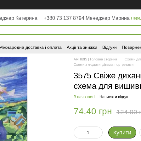
неджер Катерина
+380 73 137 8794 Менеджер Марина
Пере
Міжнародна доставка і оплата
Акції та знижки
Відгуки
Повернен
ARHIBIS | Головна сторінка
Схеми дл
Схеми з людьми, дітьми, портретами
3575 Свіже диханн
схема для вишивк
В наявності
Написати відгук
74.40 грн
124.00 
Купити