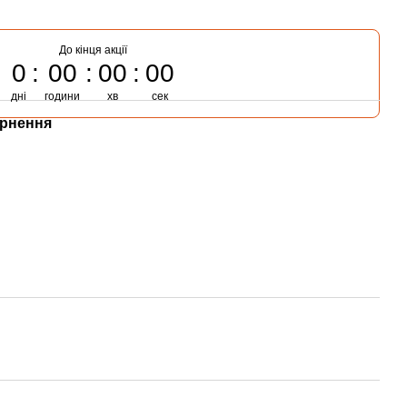
До кінця акції
0
00
00
00
дні
години
хв
сек
рнення