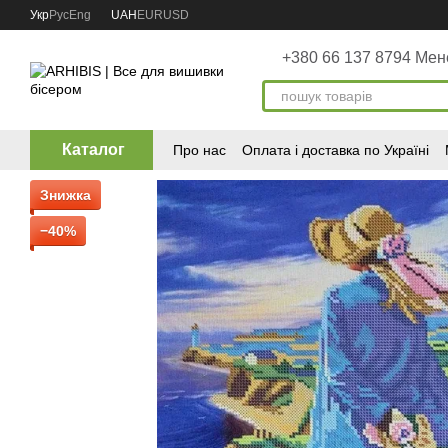
Перейти до основного контенту
Укр
Рус
Eng
UAH
EUR
USD
+380 66 137 8794 Ме
Каталог
Про нас
Оплата і доставка по Україні
Знижка
−40%