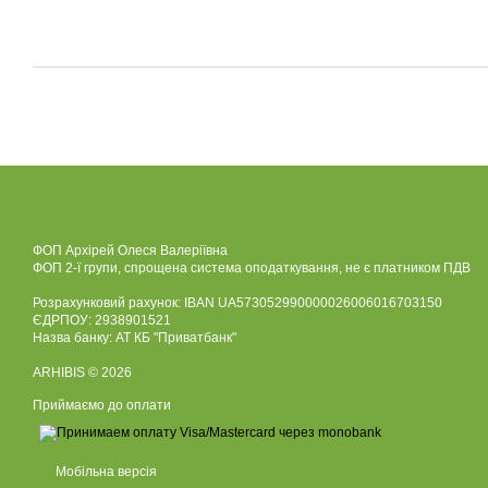
ФОП Архірей Олеся Валеріївна
ФОП 2-ї групи, спрощена система оподаткування, не є платником ПДВ
Розрахунковий рахунок: IBAN UA573052990000026006016703150
ЄДРПОУ: 2938901521
Назва банку: АТ КБ "Приватбанк"
ARHIBIS © 2026
Приймаємо до оплати
Мобільна версія