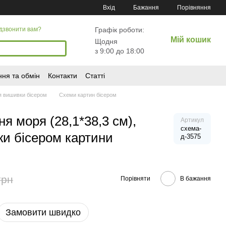
Порівняння
Вхід
Бажання
Графік роботи:
дзвонити вам?
Мій кошик
Щодня
з 9:00 до 18:00
ня та обмін
Контакти
Статті
я вишивки бісером
Схеми картин бісером
я моря (28,1*38,3 см),
Артикул
схема-
и бісером картини
д-3575
грн
Порівняти
В бажання
Замовити швидко