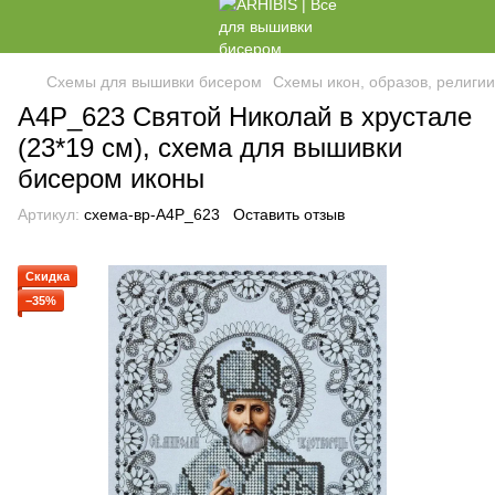
Схемы для вышивки бисером
Схемы икон, образов, религи
А4Р_623 Святой Николай в хрустале
(23*19 см), схема для вышивки
бисером иконы
Артикул:
схема-вр-А4Р_623
Оставить отзыв
Скидка
−35%