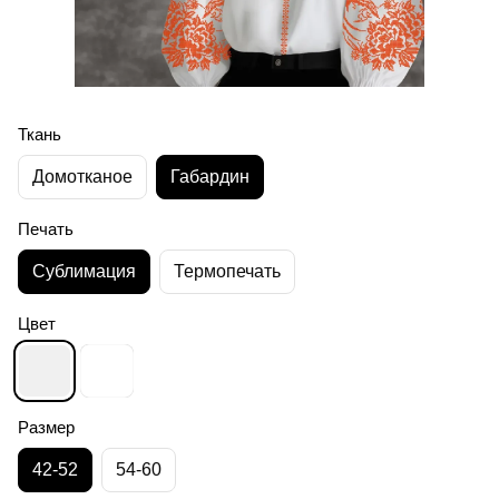
Ткань
Домотканое
Габардин
Печать
Сублимация
Термопечать
Цвет
Размер
42-52
54-60