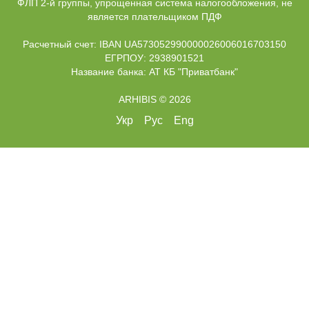
ФЛП 2-й группы, упрощенная система налогообложения, не
является плательщиком ПДФ
Расчетный счет: IBAN UA573052990000026006016703150
ЕГРПОУ: 2938901521
Название банка: АТ КБ "Приватбанк"
ARHIBIS © 2026
Укр
Рус
Eng