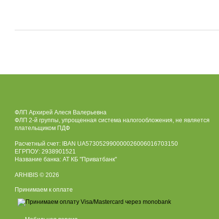
ФЛП Архирей Алеся Валерьевна
ФЛП 2-й группы, упрощенная система налогообложения, не является
плательщиком ПДФ
Расчетный счет: IBAN UA573052990000026006016703150
ЕГРПОУ: 2938901521
Название банка: АТ КБ "Приватбанк"
ARHIBIS © 2026
Принимаем к оплате