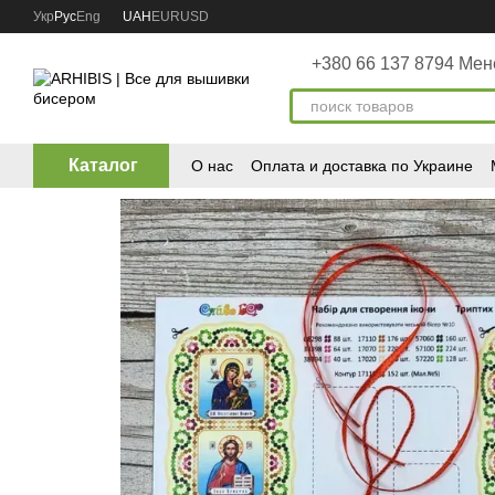
Перейти к основному контенту
Укр
Рус
Eng
UAH
EUR
USD
+380 66 137 8794 Ме
Каталог
О нас
Оплата и доставка по Украине