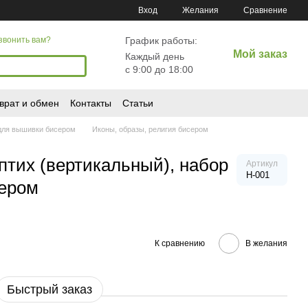
Сравнение
Вход
Желания
График работы:
звонить вам?
Мой заказ
Каждый день
с 9:00 до 18:00
врат и обмен
Контакты
Статьи
для вышивки бисером
Иконы, образы, религия бисером
птих (вертикальный), набор
Артикул
Н-001
ером
К сравнению
В желания
Быстрый заказ