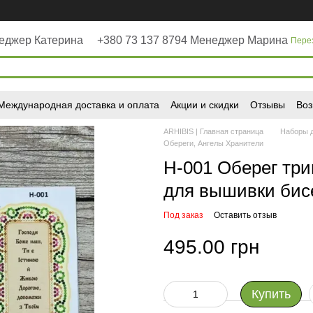
неджер Катерина
+380 73 137 8794 Менеджер Марина
Пере
Международная доставка и оплата
Акции и скидки
Отзывы
Воз
ARHIBIS | Главная страница
Наборы 
Обереги, Ангелы Хранители
Н-001 Оберег три
для вышивки бис
Под заказ
Оставить отзыв
495.00 грн
Купить