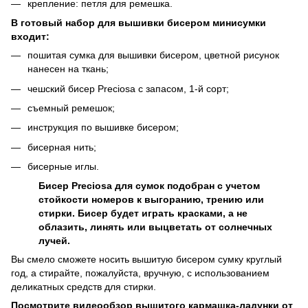
крепление: петля для ремешка.
В готовый набор для вышивки бисером минисумки
входит:
пошитая сумка для вышивки бисером, цветной рисунок
нанесен на ткань;
чешский бисер Preciosa с запасом, 1-й сорт;
съемный ремешок;
инструкция по вышивке бисером;
бисерная нить;
бисерные иглы.
Бисер Preciosa для сумок подобран с учетом
стойкости номеров к выгоранию, трению или
стирки. Бисер будет играть красками, а не
облазить, линять или выцветать от солнечных
лучей.
Вы смело сможете носить вышитую бисером сумку круглый
год, а стирайте, пожалуйста, вручную, с использованием
деликатных средств для стирки.
Посмотрите видеообзор вышитого кармашка-ладунки от