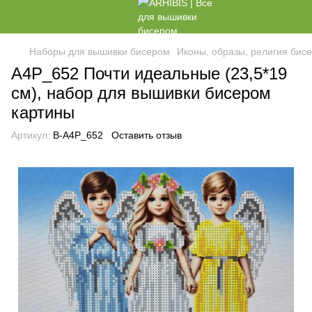
Наборы для вышивки бисером
Иконы, образы, религия бис
А4Р_652 Почти идеальные (23,5*19
см), набор для вышивки бисером
картины
Артикул:
В-А4Р_652
Оставить отзыв