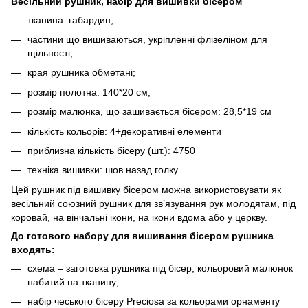
Весільний рушник, набір для вишивки бісером
тканина: габардин;
частини що вишиваються, укріпленні флізеліном для
щільності;
края рушника обметані;
розмір полотна: 140*20 см;
розмір малюнка, що зашивається бісером: 28,5*19 см
кількість кольорів: 4+декоративні елементи
приблизна кількість бісеру (шт.): 4750
техніка вишивки: шов назад голку
Цей рушник під вишивку бісером можна використовувати як
весільний союзний рушник для зв’язування рук молодятам, під
коровай, на вінчальні ікони, на ікони вдома або у церкву.
До готового набору для вишивання бісером рушника
входять:
схема – заготовка рушника під бісер, кольоровий малюнок
набитий на тканину;
набір чеського бісеру Preciosa за кольорами орнаменту