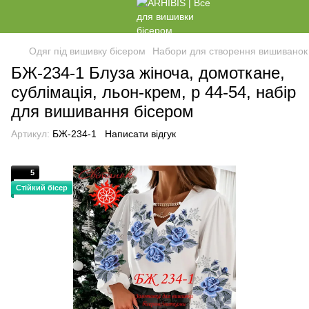
Одяг під вишивку бісером
Набори для створення вишиванок
БЖ-234-1 Блуза жіноча, домоткане,
сублімація, льон-крем, р 44-54, набір
для вишивання бісером
Артикул:
БЖ-234-1
Написати відгук
5
Стійкий бісер