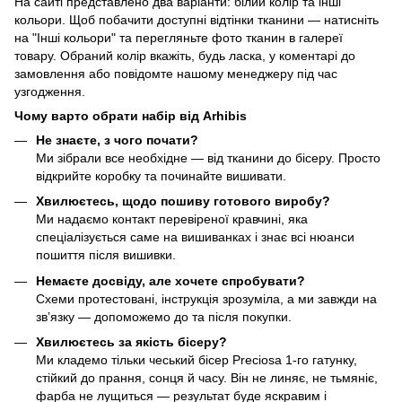
На сайті представлено два варіанти: білий колір та інші
кольори. Щоб побачити доступні відтінки тканини — натисніть
на "Інші кольори" та перегляньте фото тканин в галереї
товару. Обраний колір вкажіть, будь ласка, у коментарі до
замовлення або повідомте нашому менеджеру під час
узгодження.
Чому варто обрати набір від Arhibis
Не знаєте, з чого почати?
Ми зібрали все необхідне — від тканини до бісеру. Просто
відкрийте коробку та починайте вишивати.
Хвилюєтесь, щодо пошиву готового виробу?
Ми надаємо контакт перевіреної кравчині, яка
спеціалізується саме на вишиванках і знає всі нюанси
пошиття після вишивки.
Немаєте досвіду, але хочете спробувати?
Схеми протестовані, інструкція зрозуміла, а ми завжди на
зв’язку — допоможемо до та після покупки.
Хвилюєтесь за якість бісеру?
Ми кладемо тільки чеський бісер Preciosa 1-го гатунку,
стійкий до прання, сонця й часу. Він не линяє, не тьмяніє,
фарба не лущиться — результат буде яскравим і