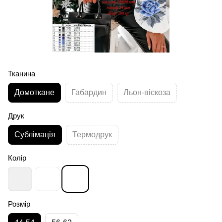
Тканина
Домоткане
Габардин
Льон-віскоза
Друк
Сублімація
Термодрук
Колір
Розмір