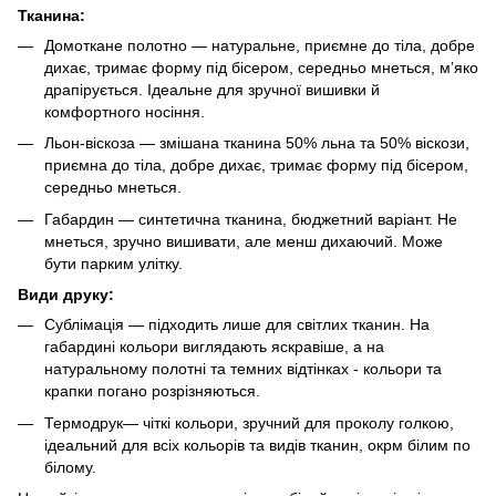
Тканина:
Домоткане полотно — натуральне, приємне до тіла, добре
дихає, тримає форму під бісером, середньо мнеться, м’яко
драпірується. Ідеальне для зручної вишивки й
комфортного носіння.
Льон-віскоза — змішана тканина 50% льна та 50% віскози,
приємна до тіла, добре дихає, тримає форму під бісером,
середньо мнеться.
Габардин — синтетична тканина, бюджетний варіант. Не
мнеться, зручно вишивати, але менш дихаючий. Може
бути парким улітку.
Види друку:
Сублімація
— підходить лише для світлих тканин. На
габардині кольори виглядають яскравіше, а на
натуральному полотні та темних відтінках - кольори та
крапки погано розрізняються.
Термодрук
— чіткі кольори, зручний для проколу голкою,
ідеальний для всіх кольорів та видів тканин, окрм білим по
білому.