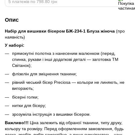
5 платежів по 798.80 грн
Опис
Набір для вишивки бісером БЖ-234-1 Блуза жіноча
(про
наявність)
У наборі:
прямокутні полотна з нанесеним малюнком (перед,
спинка, рукави і інші додаткові деталі — заготовка ТМ
Світанок);
флізелін для зміцнення тканини;
рівний чеський бісер Preciosa — кольори не линяють, не
вигорають;
бісерні голки;
нитки для бісеру;
зрозуміла інструкція з вишивки бісером.
Важливо!!!
Ціна залежить від обраної тканини, типу друку,
кольору та розміру. Перед оформленням замовлення, будь
ласка, зробіть вибір самостійно, а якщо сумніваєтесь - наш