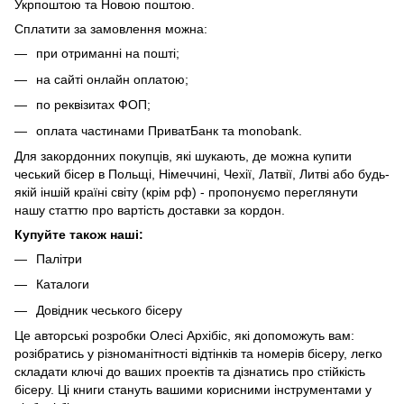
Укрпоштою та Новою поштою.
Сплатити за замовлення можна:
при отриманні на пошті;
на сайті онлайн оплатою;
по реквізитах ФОП;
оплата частинами ПриватБанк та monobank.
Для закордонних покупців, які шукають, де можна купити
чеський бісер в Польщі, Німеччині, Чехії, Латвії, Литві або будь-
якій іншій країні світу (крім рф) - пропонуємо переглянути
нашу
статтю про вартість доставки за кордон
.
Купуйте також наші:
Палітри
Каталоги
Довідник чеського бісеру
Це авторські розробки Олесі Архібіс, які допоможуть вам:
розібратись у різноманітності відтінків та номерів бісеру, легко
складати ключі до ваших проектів та дізнатись про стійкість
бісеру. Ці книги стануть вашими корисними інструментами у